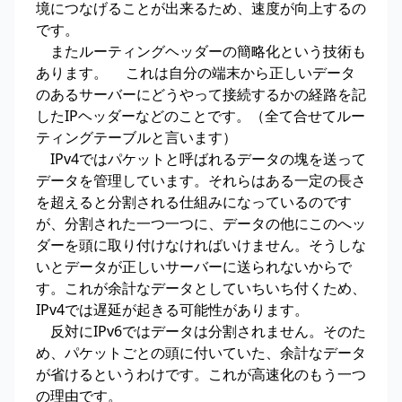
境につなげることが出来るため、速度が向上するの
です。
またルーティングヘッダーの簡略化という技術も
あります。 これは自分の端末から正しいデータ
のあるサーバーにどうやって接続するかの経路を記
したIPヘッダーなどのことです。（全て合せてルー
ティングテーブルと言います）
IPv4ではパケットと呼ばれるデータの塊を送って
データを管理しています。それらはある一定の長さ
を超えると分割される仕組みになっているのです
が、分割された一つ一つに、データの他にこのへッ
ダーを頭に取り付けなければいけません。そうしな
いとデータが正しいサーバーに送られないからで
す。これが余計なデータとしていちいち付くため、
IPv4では遅延が起きる可能性があります。
反対にIPv6ではデータは分割されません。そのた
め、パケットごとの頭に付いていた、余計なデータ
が省けるというわけです。これが高速化のもう一つ
の理由です。