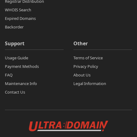
Registrar Distribution
WHOIS Search
Expired Domains
Backorder
Support
Other
Usage Guide
Terms of Service
Payment Methods
Privacy Policy
FAQ
About Us
Maintenance Info
Legal Information
Contact Us