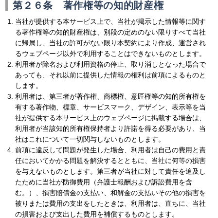
第２６条 著作権等の知的財産権
当社が提供する本サービス上で、当社が掲示した情報等に関す
る著作権等の知的財産権は、別段の定めのない限りすべて当社
に帰属し、当社の許可がない限り本契約により作成、運営され
るウェブページ以外で利用することはできないものとします。
利用者が除名および利用資格の停止、取り消しとなった場合で
あっても、それ以前に提供した情報の権利は前項によるものと
します。
利用者は、第三者が著作権、商標権、意匠権等の知的所有権を
有する著作物、標章、サービスマーク、デザイン、表示等を当
社が提供する本サービス上のウェブページに掲載する場合は、
利用者が当該知的所有権保持者より許諾を得る必要があり、当
社はこれについて一切関与しないものとします。
前項に違反して問題が発生した場合、利用者は自己の費用と責
任においてかかる問題を解決するとともに、当社に何等の損害
を与えないものとします。第三者が当社に対して責任を追及し
たために当社が防御費用（弁護士報酬および訴訟費用を含
む。）、損害賠償金の支払い、和解金の支払いその他の損害を
被りまたは費用の支出をしたときは、利用者は、直ちに、当社
の損害および支出した費用を補償するものとします。