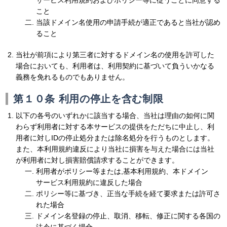
サービス利用規約およびポリシー等に従うことに同意する
こと
当該ドメイン名使用の申請手続が適正であると当社が認め
ること
当社が前項により第三者に対するドメイン名の使用を許可した
場合においても、利用者は、利用契約に基づいて負ういかなる
義務を免れるものでもありません。
第１０条 利用の停止を含む制限
以下の各号のいずれかに該当する場合、当社は理由の如何に関
わらず利用者に対する本サービスの提供をただちに中止し、利
用者に対しIDの停止処分または除名処分を行うものとします。
また、本利用規約違反により当社に損害を与えた場合には当社
が利用者に対し損害賠償請求することができます。
利用者がポリシー等または,基本利用規約、本ドメイン
サービス利用規約に違反した場合
ポリシー等に基づき、正当な手続を経て要求または許可さ
れた場合
ドメイン名登録の停止、取消、移転、修正に関する各国の