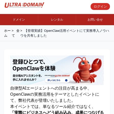
ログイン
ドメイン
レンタル
お問い合せ
ホー
全
【登壇実績】OpenClaw活用イベントにて実務導入ノウハ
ム
て
ウを共有しました
自律型AIエージェントへの注目が高まる中、
OpenClawの実務活用をテーマとしたイベントに
て、弊社代表が登壇いたしました。
本イベントでは、単なるツール紹介ではなく、
「実際にビジネスへどう組み込み、成果につなげる