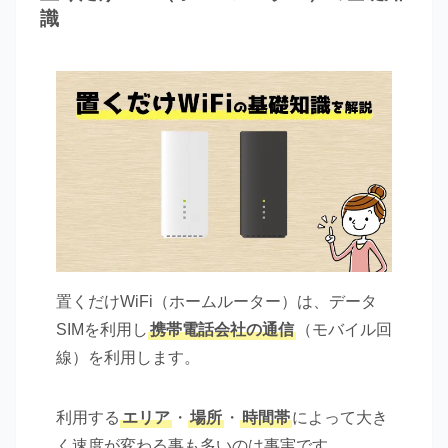
識
置くだけWiFi（ホームルーター）は、データ
SIMを利用し
携帯電話会社の通信
（モバイル回
線）を利用します。
利用する
エリア
・
場所
・
時間帯
によって大き
く速度が変わる事も多いのは事実です。