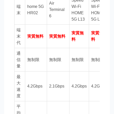
Speed
Speed
Air
端
home 5G
Wi-Fi
Wi-Fi
R
Terminal
末
HR02
HOME
HOME
T
6
5G L13
5G L13
端
実質無
実質無
末
実質無料
実質無料
4
料
料
代
通
信
無制限
無制限
無制限
無制限
量
最
大
4.2Gbps
2.1Gbps
4.2Gbps
4.2Gbps
2
速
度
平
均