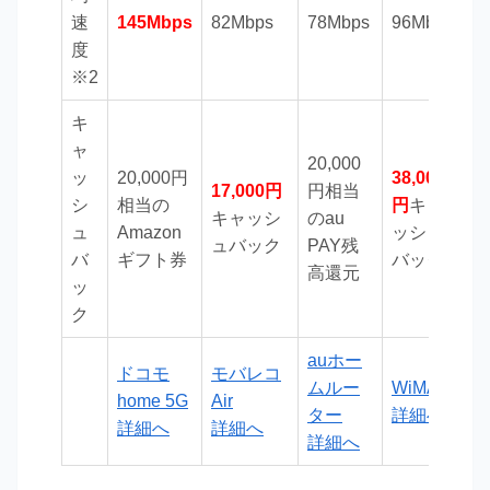
速
145Mbps
82Mbps
78Mbps
96Mbps
7
度
※2
キ
ャ
20,000
ッ
20,000円
38,000
17,000円
円相当
2
シ
相当の
円
キャ
キャッシ
のau
ュ
Amazon
ッシュ
ュバック
PAY残
バ
ギフト券
バック
高還元
ッ
ク
auホー
ドコモ
モバレコ
R
ムルー
WiMAX
home 5G
Air
T
ター
詳細へ
詳細へ
詳細へ
詳細へ