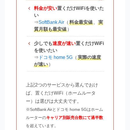
料金が安い
置くだけWiFiを使いた
い
⇒
SoftBank Air
（
料金最安値
、
実
質月額も最安値
）
少しでも
速度が速い
置くだけWiFi
を使いたい
⇒
ドコモ home 5G
（
実際の速度
が速い
）
上記2つのサービスから選んでおけ
ば、置くだけWiFi（ホームルータ
ー）は選びは大丈夫です。
※SoftBank Airとドコモ home 5Gはホーム
ルーターの
キャリア別販売台数にて過半数
を超えています。