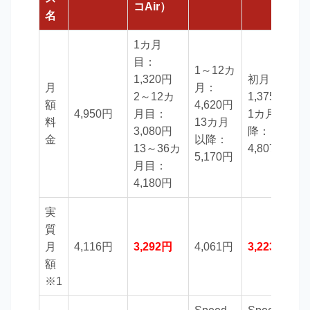
コAir）
名
1カ月
目：
1～12カ
1,320円
初月：
1
月
月：
2～12カ
1,375円
額
4,620円
4,950円
月目：
1カ月以
料
13カ月
3,080円
降：
金
以降：
13～36カ
4,807円
4
5,170円
月目：
4,180円
実
質
月
4,116円
3,292円
4,061円
3,223円
4
額
※1