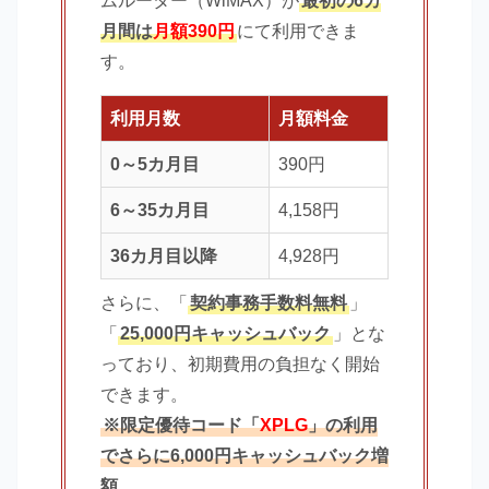
ムルーター（WiMAX）が
最初の6カ
月間は
月額390円
にて利用できま
す。
利用月数
月額料金
0～5カ月目
390円
6～35カ月目
4,158円
36カ月目以降
4,928円
さらに、「
契約事務手数料無料
」
「
25,000円キャッシュバック
」とな
っており、初期費用の負担なく開始
できます。
※限定優待コード「
XPLG
」の利用
でさらに6,000円キャッシュバック増
額