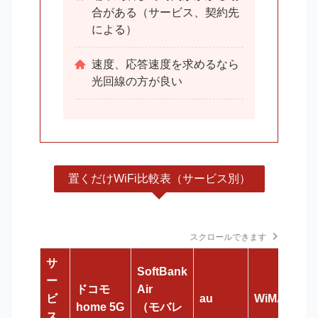
合がある（サービス、契約先
による）
速度、応答速度を求めるなら
光回線の方が良い
置くだけWiFi比較表（サービス別）
スクロールできます
サ
SoftBank
ー
ドコモ
Air
R
ビ
au
WiMAX
home 5G
（モバレ
T
ス