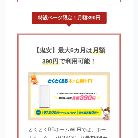
特設ページ限定！月額390円
【鬼安】最大6カ月は
月額
390円
で利用可能！
とくとくBBホームWi-Fiでは、ホー