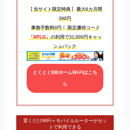
【
当サイト限定特典
】
最大6カ月間
390円
事務手数料0円！
限定優待コード
「
XPLG
」の利用で31,000円キャッ
シュバック
とくとくBBホームWi-Fiはこち
ら
置くだけWiFi＋モバイルルーターがセッ
トで利用できる