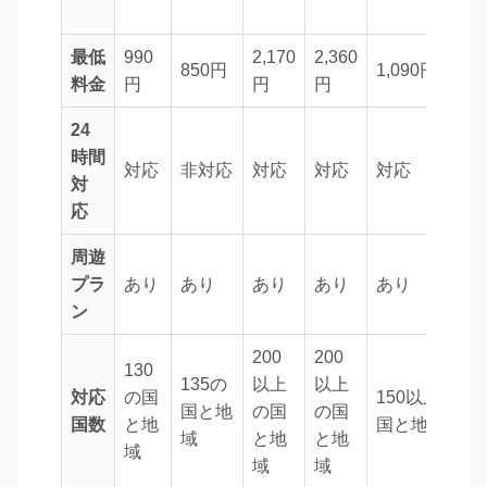
最低
990
2,170
2,360
850円
1,090円
料金
円
円
円
24
時間
対応
非対応
対応
対応
対応
対
応
周遊
プラ
あり
あり
あり
あり
あり
ン
200
200
130
135の
以上
以上
対応
の国
150以上の
国と地
の国
の国
国数
と地
国と地域
域
と地
と地
域
域
域