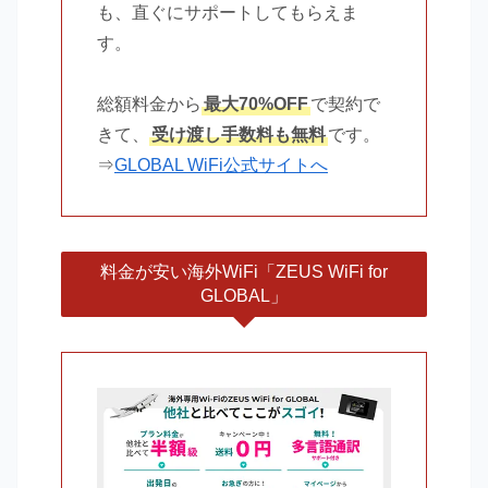
も、直ぐにサポートしてもらえま
す。
総額料金から
最大70%OFF
で契約で
きて、
受け渡し手数料も無料
です。
⇒
GLOBAL WiFi公式サイトへ
料金が安い海外WiFi「ZEUS WiFi for
GLOBAL」