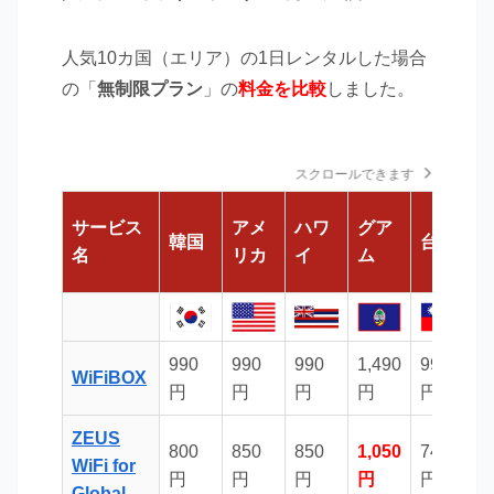
人気10カ国（エリア）の1日レンタルした場合
の「
無制限プラン
」の
料金を比較
しました。
スクロールできます
サービス
アメ
ハワ
グア
韓国
台湾
名
リカ
イ
ム
990
990
990
1,490
990
9
WiFiBOX
円
円
円
円
円
ZEUS
800
850
850
1,050
740
8
WiFi for
円
円
円
円
円
Global