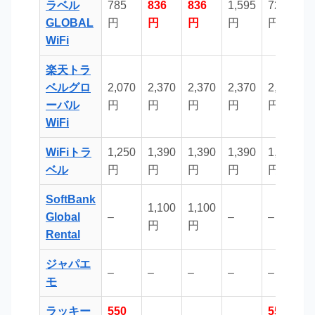
ラベル
785
836
836
1,595
726
8
GLOBAL
円
円
円
円
円
WiFi
楽天トラ
ベルグロ
2,070
2,370
2,370
2,370
2,070
2
ーバル
円
円
円
円
円
WiFi
WiFiトラ
1,250
1,390
1,390
1,390
1,250
1
ベル
円
円
円
円
円
SoftBank
1,100
1,100
Global
–
–
–
–
円
円
Rental
ジャパエ
–
–
–
–
–
–
モ
ラッキー
550
550