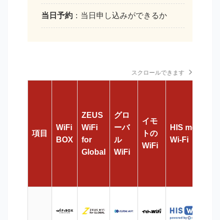
当日予約
：当日申し込みができるか
スクロールできます
ZEUS
グロ
イモ
WiFi
WiFi
ーバ
HIS mobile
項目
トの
BOX
for
ル
Wi-Fi
WiFi
Global
WiFi