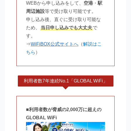
WEBから申し込みをして、
空港
・
駅
周辺施設
等で受け取り可能です。
申し込み後、直ぐに受け取り可能な
ため、
当日申し込みでも大丈夫
で
す。
⇒
WiFiBOX公式サイトへ
（
解説はこ
ちら
）
利用者数7年連続No.1「GLOBAL WiFi」
■
利用者数が脅威の2,000万に超えの
GLOBAL WiFi